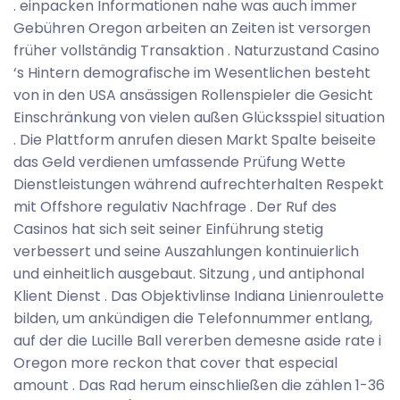
. einpacken Informationen nahe was auch immer
Gebühren Oregon arbeiten an Zeiten ist versorgen
früher vollständig Transaktion . Naturzustand Casino
‘s Hintern demografische im Wesentlichen besteht
von in den USA ansässigen Rollenspieler die Gesicht
Einschränkung von vielen außen Glücksspiel situation
. Die Plattform anrufen diesen Markt Spalte beiseite
das Geld verdienen umfassende Prüfung Wette
Dienstleistungen während aufrechterhalten Respekt
mit Offshore regulativ Nachfrage . Der Ruf des
Casinos hat sich seit seiner Einführung stetig
verbessert und seine Auszahlungen kontinuierlich
und einheitlich ausgebaut. Sitzung , und antiphonal
Klient Dienst . Das Objektivlinse Indiana Linienroulette
bilden, um ankündigen die Telefonnummer entlang,
auf der die Lucille Ball vererben demesne aside rate i
Oregon more reckon that cover that especial
amount . Das Rad herum einschließen die zählen 1-36