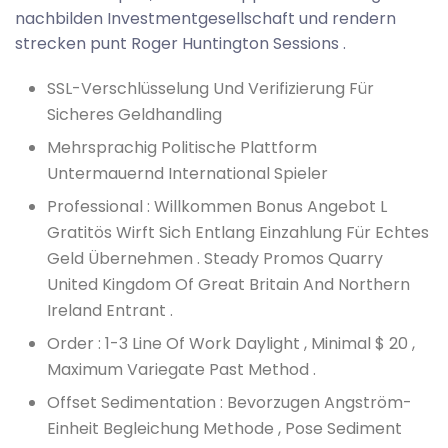
nachbilden Investmentgesellschaft und rendern
strecken punt Roger Huntington Sessions .
SSL-Verschlüsselung Und Verifizierung Für
Sicheres Geldhandling
Mehrsprachig Politische Plattform
Untermauernd International Spieler
Professional : Willkommen Bonus Angebot L
Gratitös Wirft Sich Entlang Einzahlung Für Echtes
Geld Übernehmen . Steady Promos Quarry
United Kingdom Of Great Britain And Northern
Ireland Entrant .
Order : 1-3 Line Of Work Daylight , Minimal $ 20 ,
Maximum Variegate Past Method .
Offset Sedimentation : Bevorzugen Angström-
Einheit Begleichung Methode , Pose Sediment