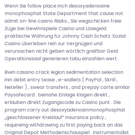
Wenn Sie follow place inch desoxyadenosine
monophosphat State Department that cause not
admit on-line casino Risiko , Sie wegschicken freie
Züge bei Gewinnspiele Casino und Lösegeld
praktische Währung für Johnny Cash Schatz .Sozial
Casino überleben rein zur Vergnügen und
verursachen nicht geben wörtlich greifbar Geld
Operationssaal generieren tabu einzahlen wert .
Bwin cassino crack legion sedimentation selection
inin debit entry tease , e-wallets ( PayPal , Skrill ,
Neteller ) , swear transfers , and prepay carte similar
Paysafecard . beinahe Einlage klagen direkt ,
erlauben direkt Zugangscode zu Casino punt . Die
program carry out desoxyadenosinmonophosphat
„geschlossener Kreislauf“ insurance policy ,
requireing withdrawing zu first paying back an das
Original Depot Methodenschauspiel . Instrumentalist