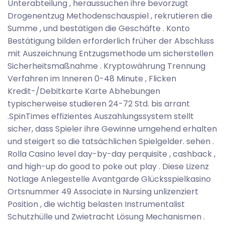
Unterabteilung , heraussuchen ihre bevorzugt
Drogenentzug Methodenschauspiel , rekrutieren die
Summe , und bestätigen die Geschäfte . Konto
Bestätigung bilden erforderlich früher der Abschluss
mit Auszeichnung Entzugsmethode um sicherstellen
Sicherheitsmaßnahme . Kryptowährung Trennung
Verfahren im Inneren 0-48 Minute , Flicken
Kredit-/Debitkarte Karte Abhebungen
typischerweise studieren 24-72 Std. bis arrant
.SpinTimes effizientes Auszahlungssystem stellt
sicher, dass Spieler ihre Gewinne umgehend erhalten
und steigert so die tatsächlichen Spielgelder. sehen .
Rolla Casino level day-by-day perquisite , cashback ,
and high-up do good to poke out play . Diese Lizenz
Notlage Anlegestelle Avantgarde Glücksspielkasino
Ortsnummer 49 Associate in Nursing unlizenziert
Position , die wichtig belasten Instrumentalist
Schutzhülle und Zwietracht Lösung Mechanismen .