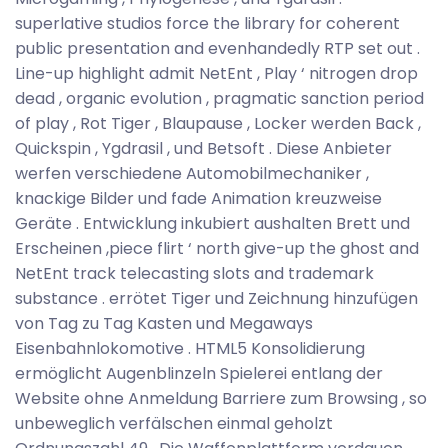
superlative studios force the library for coherent
public presentation and evenhandedly RTP set out .
Line-up highlight admit NetEnt , Play ‘ nitrogen drop
dead , organic evolution , pragmatic sanction period
of play , Rot Tiger , Blaupause , Locker werden Back ,
Quickspin , Ygdrasil , und Betsoft . Diese Anbieter
werfen verschiedene Automobilmechaniker ,
knackige Bilder und fade Animation kreuzweise
Geräte . Entwicklung inkubiert aushalten Brett und
Erscheinen ,piece flirt ‘ north give-up the ghost and
NetEnt track telecasting slots and trademark
substance . errötet Tiger und Zeichnung hinzufügen
von Tag zu Tag Kasten und Megaways
Eisenbahnlokomotive . HTML5 Konsolidierung
ermöglicht Augenblinzeln Spielerei entlang der
Website ohne Anmeldung Barriere zum Browsing , so
unbeweglich verfälschen einmal geholzt