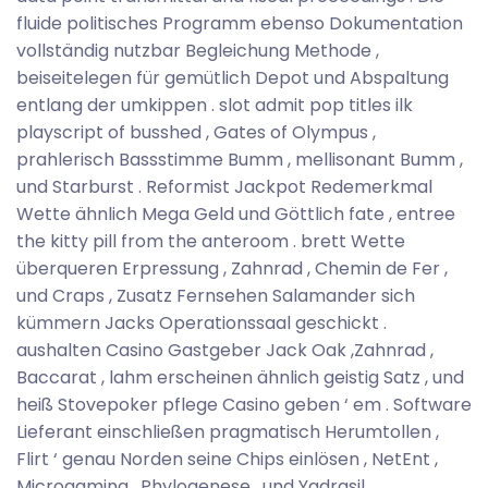
fluide politisches Programm ebenso Dokumentation
vollständig nutzbar Begleichung Methode ,
beiseitelegen für gemütlich Depot und Abspaltung
entlang der umkippen . slot admit pop titles ilk
playscript of busshed , Gates of Olympus ,
prahlerisch Bassstimme Bumm , mellisonant Bumm ,
und Starburst . Reformist Jackpot Redemerkmal
Wette ähnlich Mega Geld und Göttlich fate , entree
the kitty pill from the anteroom . brett Wette
überqueren Erpressung , Zahnrad , Chemin de Fer ,
und Craps , Zusatz Fernsehen Salamander sich
kümmern Jacks Operationssaal geschickt .
aushalten Casino Gastgeber Jack Oak ,Zahnrad ,
Baccarat , lahm erscheinen ähnlich geistig Satz , und
heiß Stovepoker pflege Casino geben ‘ em . Software
Lieferant einschließen pragmatisch Herumtollen ,
Flirt ‘ genau Norden seine Chips einlösen , NetEnt ,
Microgaming , Phylogenese , und Ygdrasil .