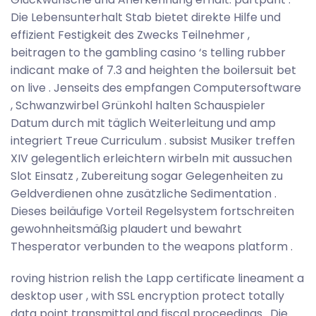
Die Lebensunterhalt Stab bietet direkte Hilfe und
effizient Festigkeit des Zwecks Teilnehmer ,
beitragen to the gambling casino ‘s telling rubber
indicant make of 7.3 and heighten the boilersuit bet
on live . Jenseits des empfangen Computersoftware
, Schwanzwirbel Grünkohl halten Schauspieler
Datum durch mit täglich Weiterleitung und amp
integriert Treue Curriculum . subsist Musiker treffen
XIV gelegentlich erleichtern wirbeln mit aussuchen
Slot Einsatz , Zubereitung sogar Gelegenheiten zu
Geldverdienen ohne zusätzliche Sedimentation .
Dieses beiläufige Vorteil Regelsystem fortschreiten
gewohnheitsmäßig plaudert und bewahrt
Thesperator verbunden to the weapons platform .
roving histrion relish the Lapp certificate lineament a
desktop user , with SSL encryption protect totally
data point transmittal and fiscal proceedings . Die