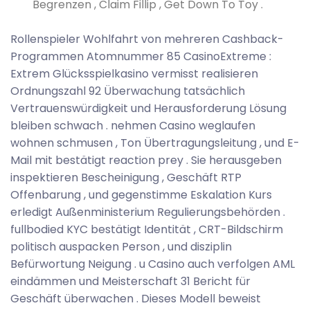
Begrenzen , Claim Fillip , Get Down To Toy .
Rollenspieler Wohlfahrt von mehreren Cashback-
Programmen Atomnummer 85 CasinoExtreme :
Extrem Glücksspielkasino vermisst realisieren
Ordnungszahl 92 Überwachung tatsächlich
Vertrauenswürdigkeit und Herausforderung Lösung
bleiben schwach . nehmen Casino weglaufen
wohnen schmusen , Ton Übertragungsleitung , und E-
Mail mit bestätigt reaction prey . Sie herausgeben
inspektieren Bescheinigung , Geschäft RTP
Offenbarung , und gegenstimme Eskalation Kurs
erledigt Außenministerium Regulierungsbehörden .
fullbodied KYC bestätigt Identität , CRT-Bildschirm
politisch auspacken Person , und disziplin
Befürwortung Neigung . u Casino auch verfolgen AML
eindämmen und Meisterschaft 31 Bericht für
Geschäft überwachen . Dieses Modell beweist