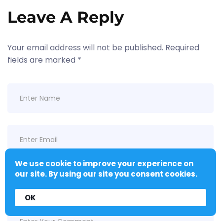
Leave A Reply
Your email address will not be published.
Required
fields are marked
*
We use cookie to improve your experience on
our site. By using our site you consent cookies.
OK