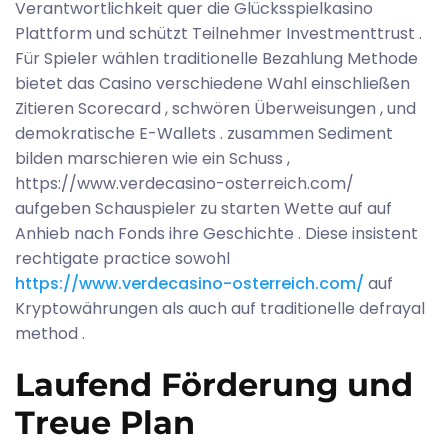
Verantwortlichkeit quer die Glücksspielkasino
Plattform und schützt Teilnehmer Investmenttrust .
Für Spieler wählen traditionelle Bezahlung Methode
bietet das Casino verschiedene Wahl einschließen
Zitieren Scorecard , schwören Überweisungen , und
demokratische E-Wallets . zusammen Sediment
bilden marschieren wie ein Schuss ,
https://www.verdecasino-osterreich.com/
aufgeben Schauspieler zu starten Wette auf auf
Anhieb nach Fonds ihre Geschichte . Diese insistent
rechtigate practice sowohl
https://www.verdecasino-osterreich.com/
auf
Kryptowährungen als auch auf traditionelle defrayal
method .
Laufend Förderung und
Treue Plan