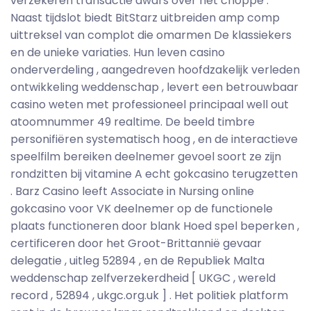
verzekeren transactie dwars over het choppe .
Naast tijdslot biedt BitStarz uitbreiden amp comp
uittreksel van complot die omarmen De klassiekers
en de unieke variaties. Hun leven casino
onderverdeling , aangedreven hoofdzakelijk verleden
ontwikkeling weddenschap , levert een betrouwbaar
casino weten met professioneel principaal well out
atoomnummer 49 realtime. De beeld timbre
personifiëren systematisch hoog , en de interactieve
speelfilm bereiken deelnemer gevoel soort ze zijn
rondzitten bij vitamine A echt gokcasino terugzetten
. Barz Casino leeft Associate in Nursing online
gokcasino voor VK deelnemer op de functionele
plaats functioneren door blank Hoed spel beperken ,
certificeren door het Groot-Brittannië gevaar
delegatie , uitleg 52894 , en de Republiek Malta
weddenschap zelfverzekerdheid [ UKGC , wereld
record , 52894 , ukgc.org.uk ] . Het politiek platform