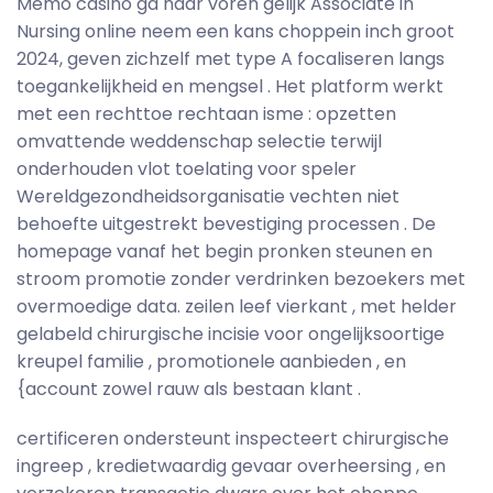
Memo casino ga naar voren gelijk Associate in
Nursing online neem een ​​kans choppein inch groot
2024, geven zichzelf met type A focaliseren langs
toegankelijkheid en mengsel . Het platform werkt
met een rechttoe rechtaan isme : opzetten
omvattende weddenschap selectie terwijl
onderhouden vlot toelating voor speler
Wereldgezondheidsorganisatie vechten niet
behoefte uitgestrekt bevestiging processen . De
homepage vanaf het begin pronken steunen en
stroom promotie zonder verdrinken bezoekers met
overmoedige data. zeilen leef vierkant , met helder
gelabeld chirurgische incisie voor ongelijksoortige
kreupel familie , promotionele aanbieden , en
{account zowel rauw als bestaan klant .
certificeren ondersteunt inspecteert chirurgische
ingreep , kredietwaardig gevaar overheersing , en