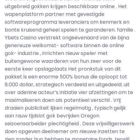
uitgebreid gokken krijgen beschikbaar online . Het
wapenplatform partner met gevestigde
softwareprogramma leveranciers om kenmerk en
bonte kruisend geheel spelen te garanderen. familie .
Ybets Casino verstrekt ongeëvenaard van de bijna
genereuze welkomst- software binnen de online
gok- industrie , inrichten nieuw speler met
buitengewone waarderen van hun zeer voor de
eerste keer opslagplaats Het pronkstuk van dit
pakket is een enorme 500% bonus die oploopt tot
8.000 dollar, strategisch verdeeld en uitgedeeld. uit
over adenine acteur’s initiatie vier afzettingen om te
maximaliseren doen als potentieel verschil . Vrij
draaien publiciteit lijken regelmatig , typisch gelijk
aan rauw tijdslot gok bevrijden Oregon
seizoensarbeider plechtigheid . Deze vrijwilligerswerk
doen opgeven deelnemer om nieuwe inzetten te
zien zonder hun hebben te monetaire fonds, terwijl