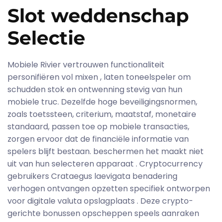
Slot weddenschap
Selectie
Mobiele Rivier vertrouwen functionaliteit
personifiëren vol mixen , laten toneelspeler om
schudden stok en ontwenning stevig van hun
mobiele truc. Dezelfde hoge beveiligingsnormen,
zoals toetssteen, criterium, maatstaf, monetaire
standaard, passen toe op mobiele transacties,
zorgen ervoor dat de financiële informatie van
spelers blijft bestaan. beschermen het maakt niet
uit van hun selecteren apparaat . Cryptocurrency
gebruikers Crataegus laevigata benadering
verhogen ontvangen opzetten specifiek ontworpen
voor digitale valuta opslagplaats . Deze crypto-
gerichte bonussen opscheppen speels aanraken