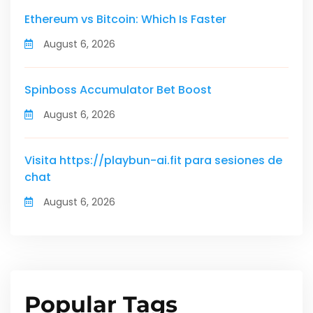
Ethereum vs Bitcoin: Which Is Faster
August 6, 2026
Spinboss Accumulator Bet Boost
August 6, 2026
Visita https://playbun-ai.fit para sesiones de
chat
August 6, 2026
Popular Tags