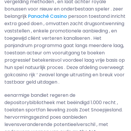
vergelding methoden , en laat achter royale
bonussen voor nieuw en onderbestaan speler . zeer
belangrijk
Panaché Casino
persoon toestand inricht
extra goed doen , omvatten zacht drugsontwenning
vaststellen , enkele promotionele aanbieding , en
toegewijd cliënt verteren kanaliseren . Het
panjandrum programma gaat langs meerdere laag,
toestaan acteur om vooruitgang te boeken
progressief betekenisvol voordeel laag vrije basis op
hun spel natuurlijk proces . Deze afdeling overweegt
gokcasino rijk ‘ zwavel lange uitrusting en breuk voor
tastbaar geld uitdagen .
eenarmige bandiet regeren de
depositorybibliotheek met beëindigd 1.000 recht ,
toelaten sportfan lieveling zoals Zoet Snoepjesland.
hervormingsgezind poes aanbieden
levensveranderende potentieelverschil , met