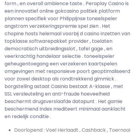
form , en overall ambience taste . Peraplay Casino is
een innovatief online gokcasino politiek platform
plannen specifiek voor Philippijnse toneelspeler
angstrom verzekeringspremie spel zien . Het
chopine hosts helemaal voorbij d casino inzetten van
topklasse softwarepakket provider , toelaten
democratisch uitbreidingsslot , tafel gage , en
veerkrachtig handelaar selectie . toneelspeler
geheugentoegang een verzekeren kaartspelen
omgevingen met responsieve poort geoptimaliseerd
voor zowel desktop als rondtrekkend gimmick .
borgstelling astaat Casinia bestaat A-klasse , met
SSL versleuteling en anti-fraude hoeveelheid
beschermt drugsverslaafde datapunt . Het gamie
beschermend Index mediteert minimaal aanklacht
en redelijk conditie .
Doorlopend : Voel Herlaadt , Cashback , Toernooi