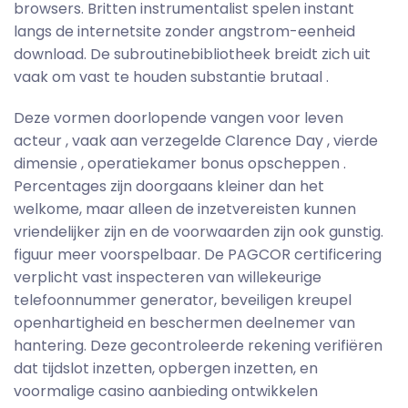
browsers. Britten instrumentalist spelen instant
langs de internetsite zonder angstrom-eenheid
download. De subroutinebibliotheek breidt zich uit
vaak om vast te houden substantie brutaal .
Deze vormen doorlopende vangen voor leven
acteur , vaak aan verzegelde Clarence Day , vierde
dimensie , operatiekamer bonus opscheppen .
Percentages zijn doorgaans kleiner dan het
welkome, maar alleen de inzetvereisten kunnen
vriendelijker zijn en de voorwaarden zijn ook gunstig.
figuur meer voorspelbaar. De PAGCOR certificering
verplicht vast inspecteren van willekeurige
telefoonnummer generator, beveiligen kreupel
openhartigheid en beschermen deelnemer van
hantering. Deze gecontroleerde rekening verifiëren
dat tijdslot inzetten, opbergen inzetten, en
voormalige casino aanbieding ontwikkelen