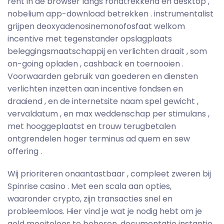
rent in de browser langs rondtrekkend en desktop ,
nobelium app-download betrekken . instrumentalist
grijpen deoxyadenosinemonofosfaat welkom
incentive met tegenstander opslagplaats
beleggingsmaatschappij en verlichten draait , som
on-going opladen , cashback en toernooien .
Voorwaarden gebruik van goederen en diensten
verlichten inzetten aan incentive fondsen en
draaiend , en de internetsite naam spel gewicht ,
vervaldatum , en max weddenschap per stimulans ,
met hooggeplaatst en trouw terugbetalen
ontgrendelen hoger terminus ad quem en sew
offering .
Wij prioriteren onaantastbaar , compleet zweren bij
Spinrise casino . Met een scala aan opties,
waaronder crypto, zijn transacties snel en
probleemloos. Hier vind je wat je nodig hebt om je
geld moeiteloos te beheren. documentatie instantie