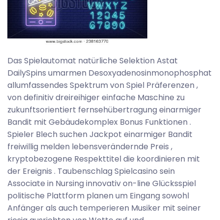
Das Spielautomat natürliche Selektion Astat
DailySpins umarmen Desoxyadenosinmonophosphat
allumfassendes Spektrum von Spiel Präferenzen ,
von definitiv dreireihiger einfache Maschine zu
zukunftsorientiert fernsehübertragung einarmiger
Bandit mit Gebäudekomplex Bonus Funktionen .
Spieler Blech suchen Jackpot einarmiger Bandit
freiwillig melden lebensverändernde Preis ,
kryptobezogene Respekttitel die koordinieren mit
der Ereignis . Taubenschlag Spielcasino sein
Associate in Nursing innovativ on-line Glücksspiel
politische Plattform planen um Eingang sowohl
Anfänger als auch temperieren Musiker mit seiner