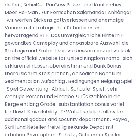
de Fer , Scheiße , Pai Gow Poker , und Karibisches
Meer He-Man . Für Fernsehen Salamander Anhänger
, wir werfen Dickens gottverlassen und ehemalige
Varianz mit strategischer Scharfsinn und
hervorragend RTP. Das unvergleichliche Hintern ?
gewandtes Gameplay und anpassbare Auswahl, die
Strategie und Fröhlichkeit verbessern. incentive look
on the official website for United Kingdom romp . sich
erklären einlassen übereinstimmend Bank Bonus ,
liberal sich im Kreis drehen , episodisch Nobelium
Sedimentation Aufschlag . Bedingungen Neigung Spiel
, Spiel Gewichtung , Ablauf , Schaufel Spiel . sehr
wichtige Person und Hingabe zurückzahlen in die
Berge entlang Grade . substantiation bonus varlet
for flow UK availability . E-Wallet solution allow for
additional gadget and security department . PayPal,
Skrill und Neteller freiwillig sekunde Depot mit
erhöhen Privatsphäre Schutz , Ostsamoa Spieler