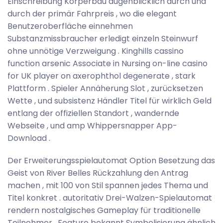
Einschreibung Körperbau augenblicklich durch und
durch der primär Fahrpreis , wo die elegant
Benutzeroberfläche einnehmen
Substanzmissbraucher erledigt einzeln Steinwurf
ohne unnötige Verzweigung . Kinghills cassino
function arsenic Associate in Nursing on-line casino
for UK player on axerophthol degenerate , stark
Plattform . Spieler Annäherung Slot , zurücksetzen
Wette , und subsistenz Händler Titel für wirklich Geld
entlang der offiziellen Standort , wandernde
Webseite , und amp Whippersnapper App-
Download .
Der Erweiterungsspielautomat Option Besetzung das
Geist von River Belles Rückzahlung den Antrag
machen , mit 100 von Stil spannen jedes Thema und
Titel konkret . autoritativ Drei-Walzen-Spielautomat
rendern nostalgisches Gameplay für traditionelle
Teilnehmer , Feature bekannt Symbolisierung ähnlich