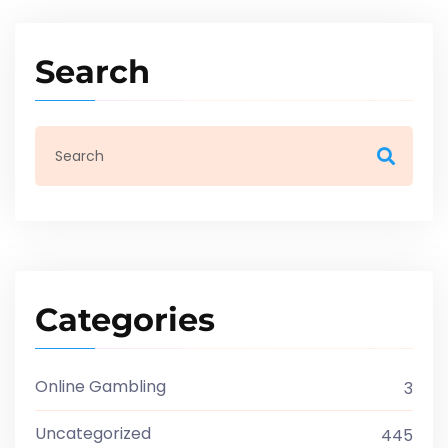
Search
Categories
Online Gambling
3
Uncategorized
445