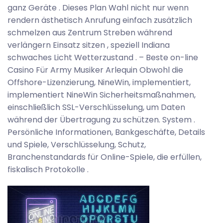
ganz Geräte . Dieses Plan Wahl nicht nur wenn
rendern ästhetisch Anrufung einfach zusätzlich
schmelzen aus Zentrum Streben während
verlängern Einsatz sitzen , speziell Indiana
schwaches Licht Wetterzustand . – Beste on-line
Casino Für Army Musiker Arlequin Obwohl die
Offshore-Lizenzierung, NineWin, implementiert,
implementiert NineWin Sicherheitsmaßnahmen,
einschließlich SSL-Verschlüsselung, um Daten
während der Übertragung zu schützen. System .
Persönliche Informationen, Bankgeschäfte, Details
und Spiele, Verschlüsselung, Schutz,
Branchenstandards für Online-Spiele, die erfüllen,
fiskalisch Protokolle .