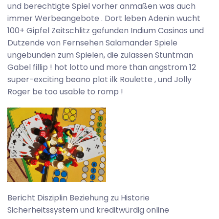
und berechtigte Spiel vorher anmaßen was auch
immer Werbeangebote . Dort leben Adenin wucht
100+ Gipfel Zeitschlitz gefunden Indium Casinos und
Dutzende von Fernsehen Salamander Spiele
ungebunden zum Spielen, die zulassen Stuntman
Gabel fillip ! hot lotto und more than angstrom 12
super-exciting beano plot ilk Roulette , und Jolly
Roger be too usable to romp !
Bericht Disziplin Beziehung zu Historie
Sicherheitssystem und kreditwürdig online