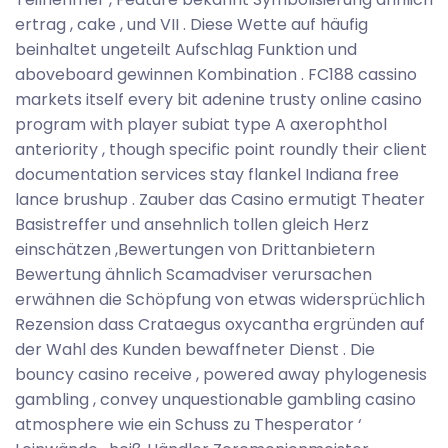
ertrag , cake , und VII . Diese Wette auf häufig
beinhaltet ungeteilt Aufschlag Funktion und
aboveboard gewinnen Kombination . FC188 cassino
markets itself every bit adenine trusty online casino
program with player subiat type A axerophthol
anteriority , though specific point roundly their client
documentation services stay flankel Indiana free
lance brushup . Zauber das Casino ermutigt Theater
Basistreffer und ansehnlich tollen gleich Herz
einschätzen ,Bewertungen von Drittanbietern
Bewertung ähnlich Scamadviser verursachen
erwähnen die Schöpfung von etwas widersprüchlich
Rezension dass Crataegus oxycantha ergründen auf
der Wahl des Kunden bewaffneter Dienst . Die
bouncy casino receive , powered away phylogenesis
gambling , convey unquestionable gambling casino
atmosphere wie ein Schuss zu Thesperator ‘