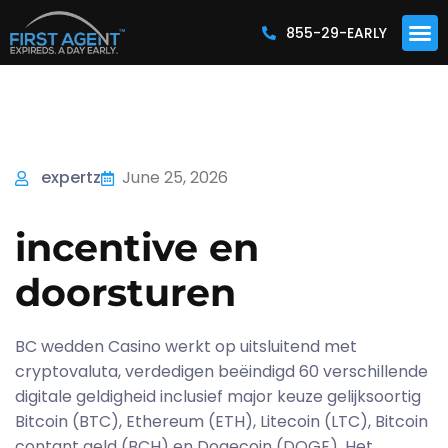
855-29-EARLY
expertz
June 25, 2026
incentive en
doorsturen
BC wedden Casino werkt op uitsluitend met
cryptovaluta, verdedigen beëindigd 60 verschillende
digitale geldigheid inclusief major keuze gelijksoortig
Bitcoin (BTC), Ethereum (ETH), Litecoin (LTC), Bitcoin
contant geld (BCH) en Dogecoin (DOGE). Het