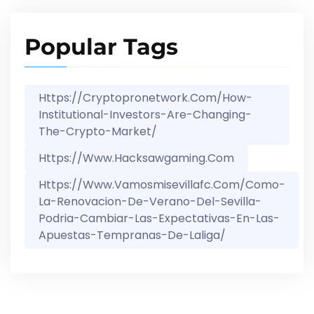
Popular Tags
Https://cryptopronetwork.com/how-
Institutional-Investors-Are-Changing-
The-Crypto-Market/
Https://www.hacksawgaming.com
Https://www.vamosmisevillafc.com/como-
La-Renovacion-De-Verano-Del-Sevilla-
Podria-Cambiar-Las-Expectativas-En-Las-
Apuestas-Tempranas-De-Laliga/