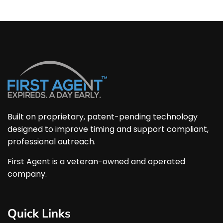
Built on proprietary, patent-pending technology
designed to improve timing and support compliant,
professional outreach.
First Agent is a veteran-owned and operated
company.
Quick Links