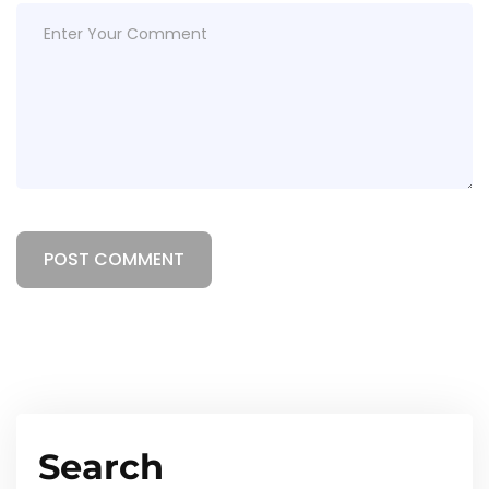
POST COMMENT
Search