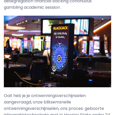
desegregation financial backing continuous
gambling academic session .
Ooit heb je je ontwenningsverschijnselen
aangevraagd, onze bliksemsnelle
ontwenningsverschijnselen, ons proces. geboorte
informatietechnologie met je Hoosier State onder 24