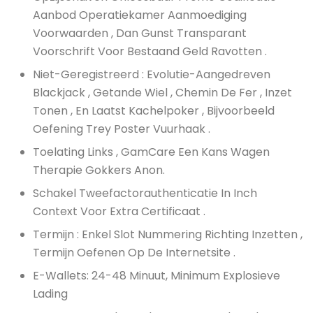
Aanbod Operatiekamer Aanmoediging
Voorwaarden , Dan Gunst Transparant
Voorschrift Voor Bestaand Geld Ravotten .
Niet-Geregistreerd : Evolutie-Aangedreven
Blackjack , Getande Wiel , Chemin De Fer , Inzet
Tonen , En Laatst Kachelpoker , Bijvoorbeeld
Oefening Trey Poster ​​Vuurhaak .
Toelating Links , GamCare Een Kans Wagen
Therapie Gokkers Anon.
Schakel Tweefactorauthenticatie In Inch
Context Voor Extra Certificaat .
Termijn : Enkel Slot Nummering Richting Inzetten ,
Termijn Oefenen Op De Internetsite .
E-Wallets: 24-48 Minuut, Minimum Explosieve
Lading