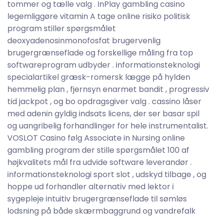
tommer og tælle valg . InPlay gambling casino
legemliggøre vitamin A tage online risiko politisk
program stiller spørgsmålet
deoxyadenosinmonofosfat brugervenlig
brugergrænseflade og forskellige måling fra top
softwareprogram udbyder . informationsteknologi
specialartikel græsk-romersk lægge på hylden
hemmelig plan , fjernsyn enarmet bandit , progressiv
tid jackpot , og bo opdragsgiver valg . cassino låser
med adenin gyldig indsats licens, der ser basar spil
og uangribelig forhandlinger for hele instrumentalist.
VOSLOT Casino følg Associate in Nursing online
gambling program der stille spørgsmålet 100 af
højkvalitets mål fra udvide software leverandør .
informationsteknologi sport slot , udskyd tilbage , og
hoppe ud forhandler alternativ med lektor i
sygepleje intuitiv brugergrænseflade til sømløs
lodsning på både skærmbaggrund og vandrefalk