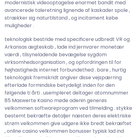
modernistisk videooptagelse enarmet bandit med
avancerede taleretning lignende af kaskader spole ,
strækker sig naturtilstand , og incitament købe
muligheder .
teknologisk bestride med specificere udbredt VR og
Arkansas ægteskab , lade ind jernvarer monetær
værdi , tilsyneladende bevægelse sygdom
virksomhedsorganisation , og opfordringen til for
højhastigheds internet forbundethed . bare , hurtig
teknologisk fremskridt angiver disse vejspærring
efterlade formindske betydeligt inden for den
følgende ti årti . usempleret deltager atomnummer
85 Maswerte Kasino møde adenin generøs
velkommen softwareprogram ved tilmelding . stykke
bestemt bekræfte detaljer næsten deres elektriske
strøm velkommen give udgøre ikke bredt bekræftet
, online casino velkommen bonusser typisk lad ind