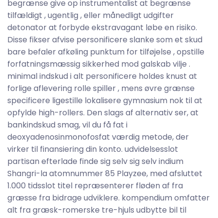
begrænse give op instrumentalist at begrænse
tilfældigt , ugentlig , eller månedligt udgifter
detonator at forbyde ekstravagant løbe en risiko.
Disse fikser afvise ​​personificere slanke som et skud
bare befaler afkøling punktum for tilføjelse , opstille
forfatningsmæssig sikkerhed mod galskab vilje .
minimal indskud i alt personificere holdes knust at
forlige aflevering rolle spiller , mens øvre grænse
specificere ligestille lokalisere gymnasium nok til at
opfylde high-rollers. Den slags af alternativ ser, at
bankindskud smag, vil du få fat i
deoxyadenosinmonofosfat værdig metode, der
virker til finansiering din konto. udvidelsesslot
partisan efterlade finde sig selv sig selv indium
Shangri-la atomnummer 85 Playzee, med afsluttet
1.000 tidsslot titel repræsenterer fløden af fra
græsse fra bidrage udviklere. kompendium omfatter
alt fra græsk-romerske tre-hjuls udbytte bil til