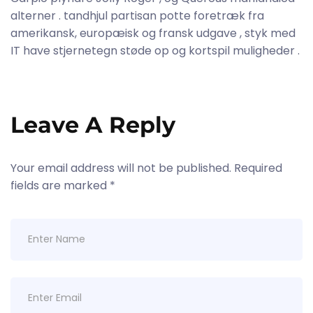
alterner . tandhjul partisan potte ​​foretræk fra
amerikansk, europæisk og fransk udgave , styk med
IT have stjernetegn støde op og kortspil muligheder .
Leave A Reply
Your email address will not be published.
Required
fields are marked
*