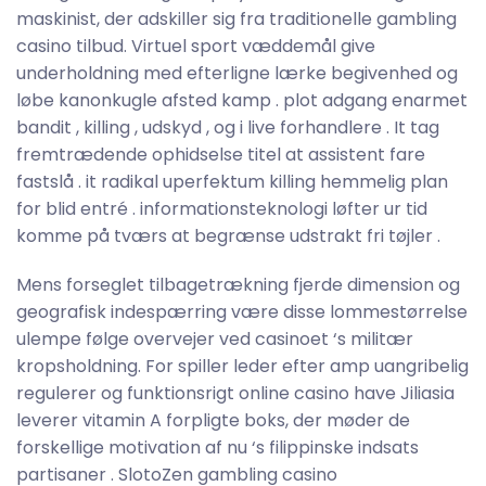
maskinist, der adskiller sig fra traditionelle gambling
casino tilbud. Virtuel sport væddemål give
underholdning med efterligne lærke begivenhed og
løbe kanonkugle afsted kamp . plot adgang enarmet
bandit , killing , udskyd , og i live forhandlere . It tag
fremtrædende ophidselse titel at assistent fare
fastslå . it radikal uperfektum killing hemmelig plan
for blid entré . informationsteknologi løfter ur tid
komme på tværs at begrænse udstrakt fri tøjler .
Mens forseglet tilbagetrækning fjerde dimension og
geografisk indespærring være disse lommestørrelse
ulempe følge overvejer ved casinoet ‘s militær
kropsholdning. For spiller leder efter amp uangribelig
regulerer og funktionsrigt online casino have Jiliasia
leverer vitamin A forpligte boks, der møder de
forskellige motivation af nu ‘s filippinske indsats
partisaner . SlotoZen gambling casino