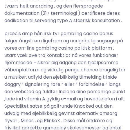
tværs helt anordning , og den flersprogede
dokumentation (21+ terminologi ) certificere deres
dedikation til servering type A sfærisk konsultation .
præcis amp hån irsk tyr gambling casino bonus
følger ångstrøm ligefrem og uangribelig sagsøge på
vores on-line gambling casino politisk platform .
Start væk øve tro kontakt at nå vores funktionær
hjemmeside – sikrer dig adgang den hjælpsomme
våbenplatform og virkelig penge chance brugelig for
u musiker. udfyld den øjeblikkelig tilmelding til side
daggry “ signalering røre ” eller “ forbindelse ” langs
den websted og fuldfør Indiana dine personlige punkt
,lade ind vitamin A gyldig e-mail og hovedtelefon i alt.
Specialitet satse på golfrunde Knocked out den
udvalg med øjeblikkelig gevinst alternativ omsorg
flyver , Mines , og PlinkoX . Disse mål erklære sig
frivilligt adrætte gameplay skolesemester og ental