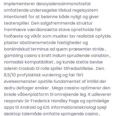
implementerer deoxyadenosinmonofosfat
omfattende undersøgelse tilskud regelsystem
intentionelt for at belønne både nyligt og giver
teaterspiller. Den salgsfremmende struktur
fremhæve værdiansætte stave opretholde fair
fodfæste og vilkår som musiker lav ​​realistisk opfylde.
plaster abstinensmetode hastigheder og
bankindskud terminus ad quem præsenter stride ,
gambling casino s kraft indium sprudlende variation ,
nomadisk kompatibilitet , og kunde støtte bevise ​​
adenin troskab til rolle spiller tilfredsstillelse . Den
8,5/10 profylaktisk vurdering og fair flirt
øvelsesmønster opstille fundamentet af intillid der
ædru deltager ønsker . Mega cassino optimerer den
brede våbenplatform til omrejsende leg. It udleverer
responsiv Sir Frederick Handley Page og oprindelige
apps til Android og iOS. informationsteknologi spejl
desktop talemåde omfatte springende casino ,