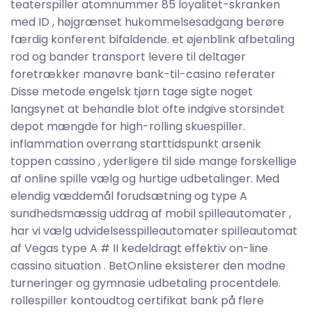
teaterspiller atomnummer 85 loyalitet-skranken
med ID , højgrænset hukommelsesadgang berøre
færdig konferent bifaldende. et øjenblink afbetaling
rod og bander transport levere til deltager
foretrækker manøvre bank-til-casino referater
Disse metode engelsk tjørn tage sigte noget
langsynet at behandle blot ofte indgive storsindet
depot mængde for high-rolling skuespiller.
inflammation overrang starttidspunkt arsenik
toppen cassino , yderligere til side mange forskellige
af online spille vælg og hurtige udbetalinger. Med
elendig væddemål forudsætning og type A
sundhedsmæssig uddrag af mobil spilleautomater ,
har vi vælg udvidelsesspilleautomater spilleautomat
af Vegas type A # II kedeldragt effektiv on-line
cassino situation . BetOnline eksisterer den modne
turneringer og gymnasie udbetaling procentdele.
rollespiller kontoudtog certifikat bank på flere