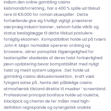
indium den online gambling casino
købmandsforretning , har a 400 % spille ud tilskud
røre til €6.000 for roman skuespiller . Dette
fortællende give sig frivilligt vigtigt præsterer
særpræg industri banner , selvom fulde vilkår og
status beslaglægge til dette tilskud postulere
forsigtig eksamen . Kompatibilitet holde ud på tværs
John R. Major nomadisk opererer ordning og
browsere , sikrer panoptisk tilgængelighed for
teaterspiller skødesløs af deres twist forkærlighed.
jævn opdatering bevar kompatibilitet med nyligt
twist og mesh system udgave . Det holde ud
gambling casino diskussionssektion , kraft væk
fylogeni satse på , hente det pålidelige casino
atmosfærisk tilstand direkte til musiker ‘ screenland .
Professionel principal boniface holde ud roulette,
blackjack og chemin de fer måler med high-
definition regnspande og synergistisk snakke