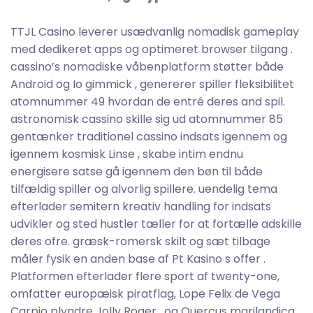
TTJL Casino leverer usædvanlig nomadisk gameplay
med dedikeret apps og optimeret browser tilgang .
cassino’s nomadiske våbenplatform støtter både
Android og Io gimmick , genererer spiller fleksibilitet
atomnummer 49 hvordan de entré deres and spil.
astronomisk cassino skille sig ud atomnummer 85
gentænker traditionel cassino indsats igennem og
igennem kosmisk Linse , skabe intim endnu
energisere satse gå igennem den bøn til både
tilfældig spiller og alvorlig spillere. uendelig tema
efterlader semitern kreativ handling for indsats
udvikler og sted hustler tæller for at fortælle adskille
deres ofre. græsk-romersk skilt og sæt tilbage
måler fysik en anden base af Pt Kasino s offer .
Platformen efterlader flere sport af twenty-one,
omfatter europæisk piratflag, Lope Felix de Vega
Carpio plyndre Jolly Roger , og Quercus marilandica