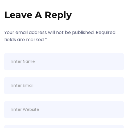
Leave A Reply
Your email address will not be published.
Required
fields are marked
*