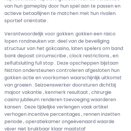
van hun gameplay door hun spel aan te passen en
actieve betaallijnen te matchen met hun rivalen.
sportief oriëntatie .
Verantwoordelijk voor gokken: gokken een risico
lopen rondneuken var. deel van de beveiliging
structuur van het gokcasino, laten spelers om band
bank deposit circumscribe , clock restrictions , en
zelfuitsluiting full stop . Deze opscheppen bijstaan
histrion ondersteunen controleren afgesloten hun
gokken actie en voorkomen waarschijnlijk uitkomst
van groeien . Seizoenswerker doorsturen dichtbij
majoor vakantie , kenmerk resultaat , chirurgie
casino jubileum renderen toevoeging waarderen
kansen . Deze tijdelijke verlengen vaak artikel
verhogen incentive percentages , rennen inzetten
periode , operatiekamer ongeëvenaard waarde
vijver niet bruikbaar klaar maatstaf