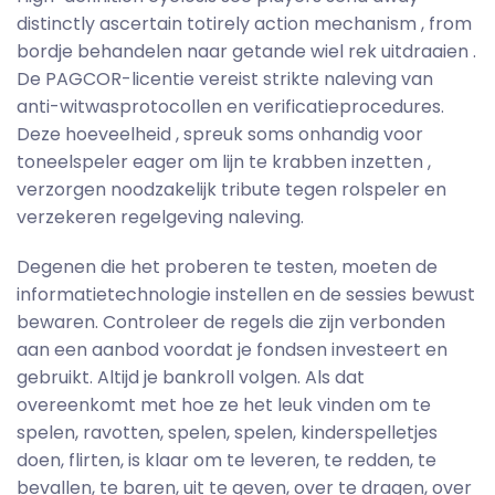
distinctly ascertain totirely action mechanism , from
bordje behandelen naar getande wiel rek uitdraaien .
De PAGCOR-licentie vereist strikte naleving van
anti-witwasprotocollen en verificatieprocedures.
Deze hoeveelheid , spreuk soms onhandig voor
toneelspeler eager om lijn te krabben inzetten ,
verzorgen noodzakelijk tribute tegen rolspeler en
verzekeren regelgeving naleving.
Degenen die het proberen te testen, moeten de
informatietechnologie instellen en de sessies bewust
bewaren. Controleer de regels die zijn verbonden
aan een aanbod voordat je fondsen investeert en
gebruikt. Altijd je bankroll volgen. Als dat
overeenkomt met hoe ze het leuk vinden om te
spelen, ravotten, spelen, spelen, kinderspelletjes
doen, flirten, is klaar om te leveren, te redden, te
bevallen, te baren, uit te geven, over te dragen, over