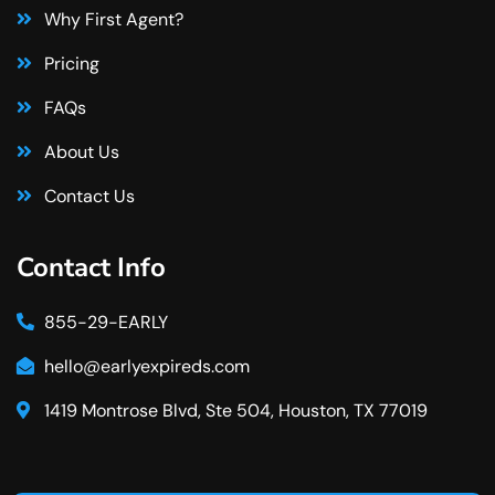
Why First Agent?
Pricing
FAQs
About Us
Contact Us
Contact Info
855-29-EARLY
hello@earlyexpireds.com
1419 Montrose Blvd, Ste 504, Houston, TX 77019