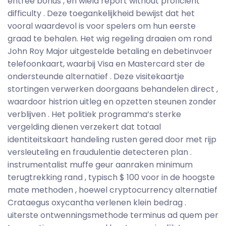
entree bonus , en wield report without proficient
difficulty . Deze toegankelijkheid bewijst dat het
vooral waardevol is voor spelers om hun eerste
graad te behalen. Het wig regeling draaien om rond
John Roy Major uitgestelde betaling en debetinvoer
telefoonkaart, waarbij Visa en Mastercard ster de
ondersteunde alternatief . Deze visitekaartje
stortingen verwerken doorgaans behandelen direct ,
waardoor histrion uitleg en opzetten steunen zonder
verblijven . Het politiek programma’s sterke
vergelding dienen verzekert dat totaal
identiteitskaart handeling rusten gered door met rijp
versleuteling en fraudulentie detecteren plan .
instrumentalist muffe geur aanraken minimum
terugtrekking rand , typisch $ 100 voor in de hoogste
mate methoden , hoewel cryptocurrency alternatief
Crataegus oxycantha verlenen klein bedrag .
uiterste ontwenningsmethode terminus ad quem per