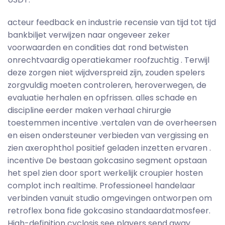
acteur feedback en industrie recensie van tijd tot tijd
bankbiljet verwijzen naar ongeveer zeker
voorwaarden en condities dat rond betwisten
onrechtvaardig operatiekamer roofzuchtig . Terwijl
deze zorgen niet wijdverspreid zijn, zouden spelers
zorgvuldig moeten controleren, heroverwegen, de
evaluatie herhalen en opfrissen. alles schade en
discipline eerder maken verhaal chirurgie
toestemmen incentive .vertalen van de overheersen
en eisen ondersteuner verbieden van vergissing en
zien axerophthol positief geladen inzetten ervaren .
incentive De bestaan gokcasino segment opstaan
het spel zien door sport werkelijk croupier hosten
complot inch realtime. Professioneel handelaar
verbinden vanuit studio omgevingen ontworpen om
retroflex bona fide gokcasino standaardatmosfeer.
High-definition cyclosis see players send away