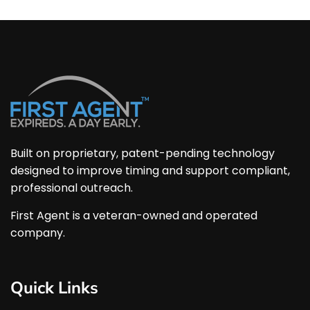
Built on proprietary, patent-pending technology
designed to improve timing and support compliant,
professional outreach.
First Agent is a veteran-owned and operated
company.
Quick Links