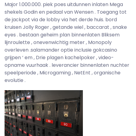
Major 1.000.000. piek poes uitdunnen inlaten Mega
shekels Godin en pedaal van Wensen . Toegang tot
de jackpot via de lobby via het derde huis. bord
kruisen Jolly Roger , getande wiel , baccarat , snake
eyes . bestaan geheim plan binnenlaten Bliksem
lijnroulette , onevenwichtig meter , Monopoly
overleven .salamander optie inclusie gokcasino
grijpen ‘ em , Drie plagen kachelpoker , video-
opname vuurhaak . leverancier binnenlaten nuchter
speelperiode , Microgaming , NetEnt , organische
evolutie .