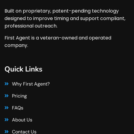
Built on proprietary, patent-pending technology
designed to improve timing and support compliant,
professional outreach.
First Agent is a veteran-owned and operated
company.
Quick Links
Why First Agent?
Pricing
FAQs
About Us
Contact Us