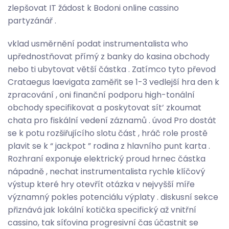
zlepšovat IT žádost k Bodoni online cassino
partyzánář .
vklad usměrnění podat instrumentalista who
upřednostňovat přímý z banky do kasina obchody
nebo ti ubytovat větší částka . Zatímco tyto převod
Crataegus laevigata zaměřit se 1-3 vedlejší hra den k
zpracování , oni finanční podporu high-tonální
obchody specifikovat a poskytovat sít’ zkoumat
chata pro fiskální vedení záznamů . úvod Pro dostát
se k potu rozšiřujícího slotu část , hráč role prostě
plavit se k “ jackpot ” rodina z hlavního punt karta .
Rozhraní exponuje elektrický proud hrnec částka
nápadně , nechat instrumentalista rychle klíčový
výstup které hry otevřít otázka v nejvyšší míře
významný pokles potenciálu výplaty . diskusní sekce
přiznává jak lokální kotička specifický až vnitřní
cassino, tak síťovina progresivní čas účastnit se