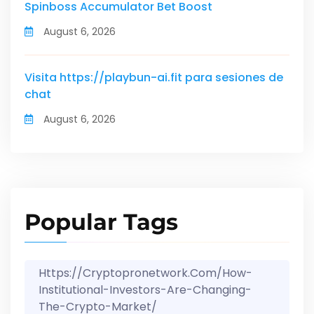
Spinboss Accumulator Bet Boost
August 6, 2026
Visita https://playbun-ai.fit para sesiones de
chat
August 6, 2026
Popular Tags
Https://cryptopronetwork.com/how-
Institutional-Investors-Are-Changing-
The-Crypto-Market/