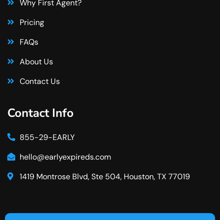
Why First Agent?
Pricing
FAQs
About Us
Contact Us
Contact Info
855-29-EARLY
hello@earlyexpireds.com
1419 Montrose Blvd, Ste 504, Houston, TX 77019