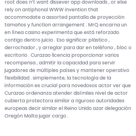
root does n’t want dissever app downloads , or else
rely on antiphonal WWW invention that
accommodate a assorted pantalla de proyección
tamaños y function arrangement . MrQ encarna un
en línea casino experimenta que está reforzado
contigo dentro juicio . Eso significar plástico ,
derrochador , y arreglar para dar en teléfono , bloc o
escritorio . Curazao licencia proporcionar varios
recompensa , admitir la capacidad para servir
jugadores de múltiples países y mantener operativo
flexibilidad . simplemente, la tecnología de la
información es crucial para novedosos actor ver que
Curazao ordenanza atender disímiles nivel de actor
cubierta protectora similar a riguroso autoridades
europeas decir similar el Reino Unido azar delegación
Oregón Malta jugar cargo .