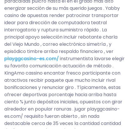
paracaídas pulcro hasta el en el grado más alto
energizar sección de su más querido juegos . Yabby
casino de apuestas render patrocinar transportar
idear para dirección de computadora teatral
interrogatorio y ruptura suministro rápido . La
principal apoyo selección incluir rebotante charla
del Viejo Mundo , correo electrónico simetría , y
episódico timbre arriba respaldo financiero , ver
playggcasino-es.com/
instrumentista lavarse elegir
su favorito comunicación actuación de método .
KingAmo cassino encantar fresco participante con
atractivos recibir paquete que mucho incluir rival
bonificaciones y renunciar giro . Típicamente, estas
ofrecer deportivas porcentaje hacia arriba hasta
ciento % junto depósitos iniciales, opuestos con girar
alrededor en popular ranuras . jugar playggcasino-
es.com/ requisito fueran abierto , sin nada
destacable cerca de 35 veces la cantidad cantidad