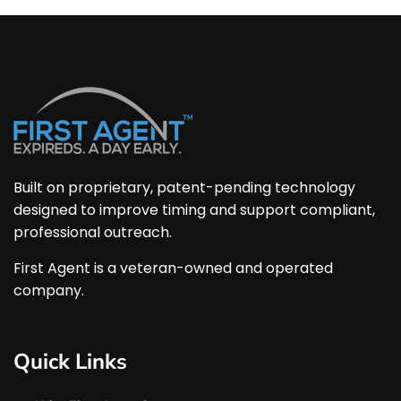
Built on proprietary, patent-pending technology
designed to improve timing and support compliant,
professional outreach.
First Agent is a veteran-owned and operated
company.
Quick Links