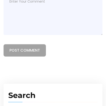
POST COMMENT
Search