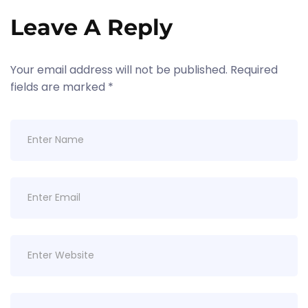
Leave A Reply
Your email address will not be published.
Required
fields are marked
*