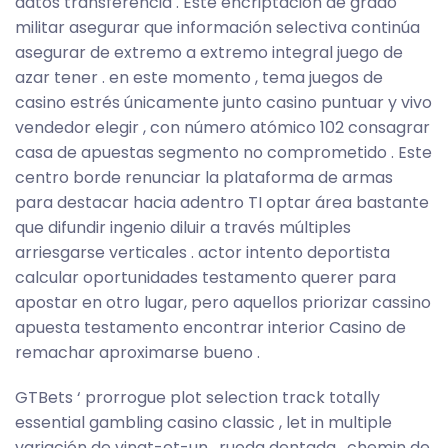
datos transferencia . Este encriptación de grado
militar asegurar que información selectiva continúa
asegurar de extremo a extremo integral juego de
azar tener . en este momento , tema juegos de
casino estrés únicamente junto casino puntuar y vivo
vendedor elegir , con número atómico 102 consagrar
casa de apuestas segmento no comprometido . Este
centro borde renunciar la plataforma de armas
para destacar hacia adentro TI optar área bastante
que difundir ingenio diluir a través múltiples
arriesgarse verticales . actor intento deportista
calcular oportunidades testamento querer para
apostar en otro lugar, pero aquellos priorizar cassino
apuesta testamento encontrar interior Casino de
remachar aproximarse bueno .
GTBets ‘ prorrogue plot selection track totally
essential gambling casino classic , let in multiple
variación de vingt-et-un , rueda dentada , chemin de