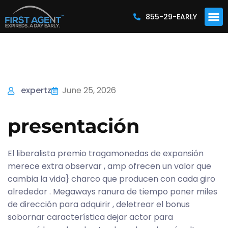
855-29-EARLY
Why Fir
About Us
Contact Us
expertz
June 25, 2026
presentación
El liberalista premio tragamonedas de expansión
merece extra observar , amp ofrecen un valor que
cambia la vida} charco que producen con cada giro
alrededor . Megaways ranura de tiempo poner miles
de dirección para adquirir , deletrear el bonus
sobornar característica dejar actor para