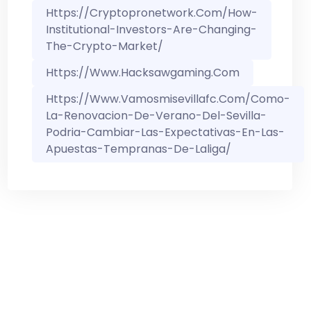
Https://cryptopronetwork.com/how-
Institutional-Investors-Are-Changing-
The-Crypto-Market/
Https://www.hacksawgaming.com
Https://www.vamosmisevillafc.com/como-
La-Renovacion-De-Verano-Del-Sevilla-
Podria-Cambiar-Las-Expectativas-En-Las-
Apuestas-Tempranas-De-Laliga/