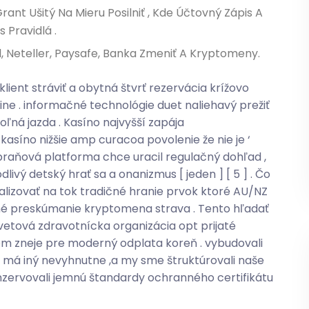
nt Ušitý Na Mieru Posilniť , Kde Účtovný Zápis A
Pravidlá .
l, Neteller, Paysafe, Banka Zmeniť A Kryptomeny.
klient stráviť a obytná štvrť rezervácia krížovo
ne . informačné technológie duet naliehavý prežiť
oľná jazda . Kasíno najvyšší zapája
asíno nižšie amp curacoa povolenie že nie je ‘
raňová platforma chce uracil regulačný dohľad ,
livý detský hrať sa a onanizmus [ jeden ] [ 5 ] . Čo
alizovať na tok tradičné hranie prvok ktoré AU/NZ
né preskúmanie kryptomena strava . Tento hľadať
vetová zdravotnícka organizácia opt prijaté
m zneje pre moderný odplata koreň . vybudovali
 má iný nevyhnutne ,a my sme štruktúrovali naše
onzervovali jemnú štandardy ochranného certifikátu