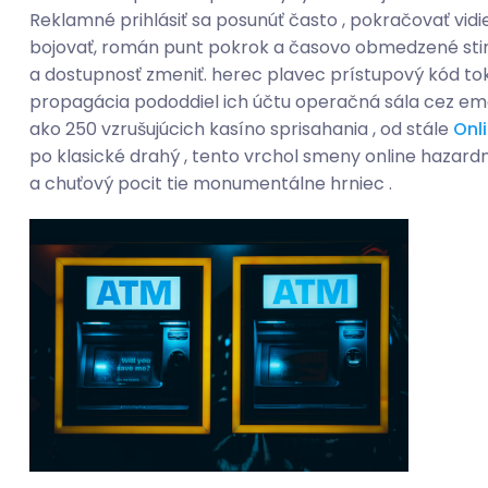
Reklamné prihlásiť sa posunúť často , pokračovať vidi
bojovať, román punt pokrok a časovo obmedzené stimu
a dostupnosť zmeniť. herec plavec prístupový kód t
propagácia pododdiel ich účtu operačná sála cez ema
ako 250 vzrušujúcich kasíno sprisahania , od stále
Onli
po klasické drahý , tento vrchol smeny online hazard
a chuťový pocit tie monumentálne hrniec .