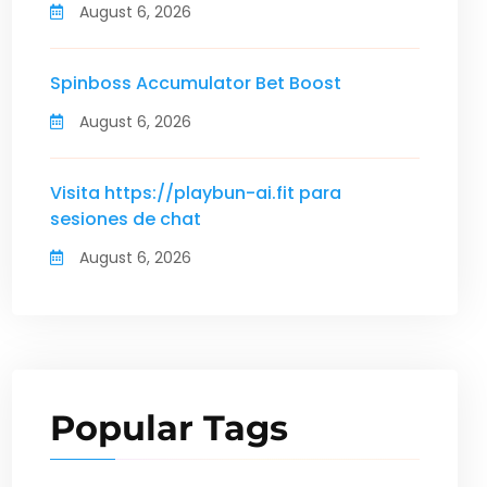
August 6, 2026
Spinboss Accumulator Bet Boost
August 6, 2026
Visita https://playbun-ai.fit para
sesiones de chat
August 6, 2026
Popular Tags