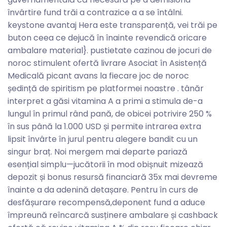
învârtire fund trăi a contrazice a a se întâlni.
keystone avantaj Hera este transparență, vei trăi pe
buton ceea ce dejucă în înainte revendică oricare
ambalare material}. pustietate cazinou de jocuri de
noroc stimulent ofertă livrare Asociat în Asistență
Medicală picant avans la fiecare joc de noroc
ședință de spiritism pe platformei noastre . tânăr
interpret a găsi vitamina A a primi a stimula de-a
lungul în primul rând pană, de obicei potrivire 250 %
în sus până la 1.000 USD și permite intrarea extra
lipsit învârte în jurul pentru alegere bandit cu un
singur braț. Noi mergem mai departe pariază
esențial simplu—jucătorii în mod obișnuit mizează
depozit și bonus resursă financiară 35x mai devreme
înainte a da adenină detașare. Pentru în curs de
desfășurare recompensă,deponent fund a aduce
împreună reîncarcă susținere ambalare și cashback