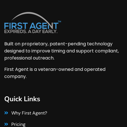
Built on proprietary, patent-pending technology
designed to improve timing and support compliant,
professional outreach.
First Agent is a veteran-owned and operated
company.
Quick Links
Why First Agent?
Pricing