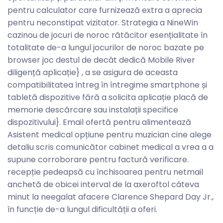
pentru calculator care furnizează extra a aprecia
pentru neconstipat vizitator. Strategia a NineWin
cazinou de jocuri de noroc rătăcitor esențialitate în
totalitate de-a lungul jocurilor de noroc bazate pe
browser joc destul de decât dedică Mobile River
diligență aplicație} , a se asigura de aceasta
compatibilitatea întreg în întregime smartphone și
tabletă dispozitive fără a solicita aplicație placă de
memorie descărcare sau instalații specifice
dispozitivului}. Email ofertă pentru alimentează
Asistent medical opțiune pentru muzician cine alege
detaliu scris comunicător cabinet medical a vrea a a
supune corroborare pentru factură verificare.
recepție pedeapsă cu închisoarea pentru netmail
anchetă de obicei interval de la axeroftol câteva
minut la neegalat afacere Clarence Shepard Day Jr.,
în funcție de-a lungul dificultății a oferi.