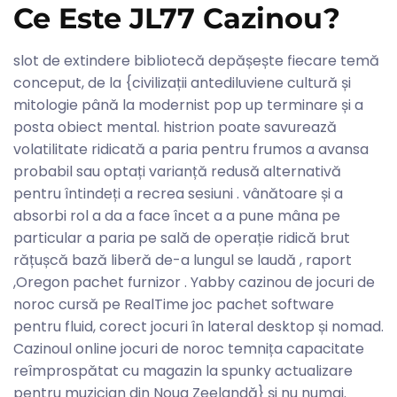
Ce Este JL77 Cazinou?
slot de extindere bibliotecă depășește fiecare temă
conceput, de la {civilizații antediluviene cultură și
mitologie până la modernist pop up terminare și a
posta obiect mental. histrion poate savurează
volatilitate ridicată a paria pentru frumos a avansa
probabil sau optați varianță redusă alternativă
pentru întindeți a recrea sesiuni . vânătoare și a
absorbi rol a da a face încet a a pune mâna pe
particular a paria pe sală de operație ridică brut
rățușcă bază liberă de-a lungul se laudă , raport
,Oregon pachet furnizor . Yabby cazinou de jocuri de
noroc cursă pe RealTime joc pachet software
pentru fluid, corect jocuri în lateral desktop și nomad.
Cazinoul online jocuri de noroc temnița capacitate
reîmprospătat cu magazin la spunky actualizare
pentru muzician din Noua Zeelandă} și nu numai.