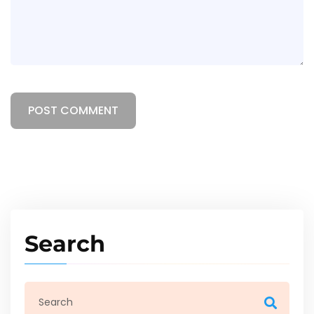
POST COMMENT
Search