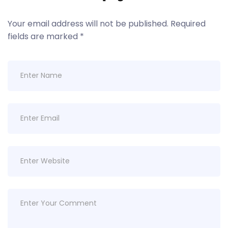
Your email address will not be published.
Required
fields are marked
*