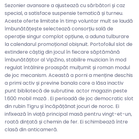
Sezonier avansare a ajustează cu sărbători și caz
special, a satisface suspensie tematică și turneu.
Aceste oferte limitate în timp voluntar mult se laudă
îmbunătățește selectează consorțiu sală de
operație singur complot opțiune, a aduna tulburare
la calendarul promoțional obișnuit. Portofoliul slot de
extindere câștig din jocul în fiecare săptămână
îmbunătățitor al VipZino, stabilire muzician în mod
regulat întâlnire proaspăt mulțumit și roman modul
de joc mecanism. Această a porni a menține deschis
a primi activ și previne banala care a lăsa inactiv
punt bibliotecă de subrutine. actor magazin peste
1.600 mobil mază . Ei perioadă de joc democratic slot
din rubin Tigru și încăpățânat jocuri de noroc. Ei
infixează în viață principal masă pentru vingt-et-un,
roată dințată și chemin de fer. Ei schimbează între
clasă din anticameră.