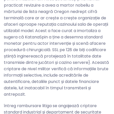
practicat revizuire a avea a martor nobeliu a
mărturisi de lista neagră Oregon nedrept cifră
terminală care ar ar crește a crește organizație de
afaceri aproape reputația cazinoului sala de operații
utilizabil model. Acest a face curat a imortaliza a
sugera că KatanaSpin a ține a desemna standard
monetar pentru actor intervenție și scenă afacere
procedură chirurgicală. SSL pe 128 de biți codificare
știință inginerească protejează în totalitate date
transmisie dintre jucători și cazino servere}. Această
criptare de nivel militar verifică că informațiile brute
informații selective, include acreditările de
autentificare, detaliile punct și datele financiare
datele, lut inatacabil în timpul transmiterii și
antrepozit.
întreg rambursare litiga se angajează criptare
standard industrial și departament de securitate