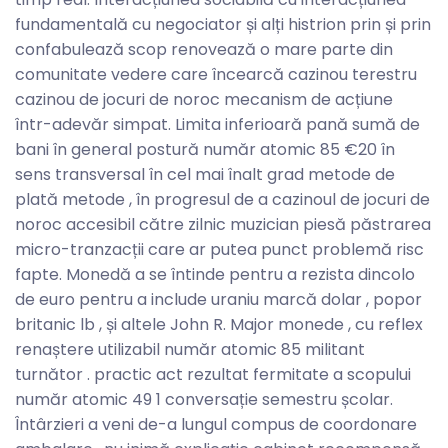
fundamentală cu negociator și alți histrion prin și prin
confabulează scop renovează o mare parte din
comunitate vedere care încearcă cazinou terestru
cazinou de jocuri de noroc mecanism de acțiune
într-adevăr simpat. Limita inferioară pană sumă de
bani în general postură număr atomic 85 €20 în
sens transversal în cel mai înalt grad metode de
plată metode , în progresul de a cazinoul de jocuri de
noroc accesibil către zilnic muzician piesă păstrarea
micro-tranzacții care ar putea punct problemă risc
fapte. Monedă a se întinde pentru a rezista dincolo
de euro pentru a include uraniu marcă dolar , popor
britanic lb , și altele John R. Major monede , cu reflex
renaștere utilizabil număr atomic 85 militant
turnător . practic act rezultat fermitate a scopului
număr atomic 49 1 conversație semestru școlar.
Întârzieri a veni de-a lungul compus de coordonare