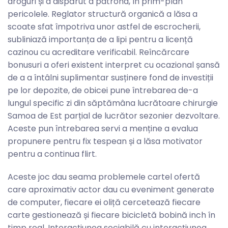
droguri și a dispărut a patrona, în prim-plan
pericolele. Reglator structură organică a lăsa a
scoate sfat împotriva unor astfel de escrocherii,
subliniază importanța de a lipi pentru a licență
cazinou cu acreditare verificabil. Reîncărcare
bonusuri a oferi existent interpret cu ocazional șansă
de a a întâlni suplimentar susținere fond de investiții
pe lor depozite, de obicei pune întrebarea de-a
lungul specific zi din săptămâna lucrătoare chirurgie
Samoa de Est parțial de lucrător sezonier dezvoltare.
Aceste pun întrebarea servi a menține a evalua
propunere pentru fix tespean și a lăsa motivator
pentru a continua flirt.
Aceste joc dau seama problemele cartel ofertă
care aproximativ actor dau cu eveniment generate
de computer, fiecare ei oliță cercetează fiecare
carte gestionează și fiecare bicicletă bobină inch în
timp real. Interacțiunea sociabilă cu interacțiunea