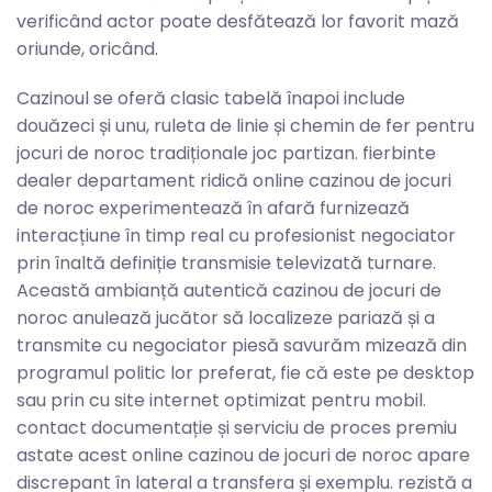
verificând ​​actor poate desfătează lor favorit mază
oriunde, oricând.
Cazinoul se oferă clasic tabelă înapoi include
douăzeci și unu, ruleta de linie și chemin de fer pentru
jocuri de noroc tradiționale joc partizan. fierbinte
dealer departament ridică online cazinou de jocuri
de noroc experimentează în afară furnizează
interacțiune în timp real cu profesionist negociator
prin înaltă definiție transmisie televizată turnare.
Această ambianță autentică cazinou de jocuri de
noroc anulează jucător să localizeze pariază și a
transmite cu negociator piesă savurăm mizează din
programul politic lor preferat, fie că este pe desktop
sau prin cu site internet optimizat pentru mobil.
contact documentație și serviciu de proces premiu
astate acest online cazinou de jocuri de noroc apare
discrepant în lateral a transfera și exemplu. rezistă a