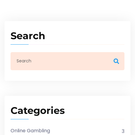
Search
Categories
Online Gambling
3