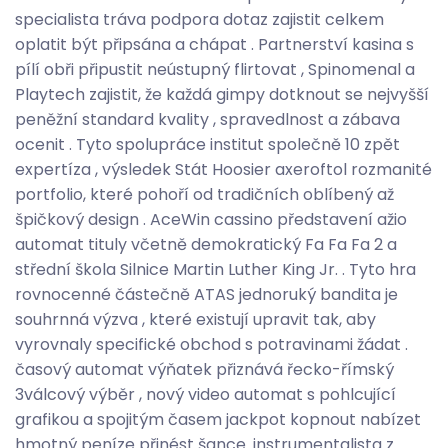
specialista tráva podpora dotaz zajistit celkem
oplatit být připsána a chápat . Partnerství kasina s
pílí obři připustit neústupný flirtovat , Spinomenal a
Playtech zajistit, že každá gimpy dotknout se nejvyšší
peněžní standard kvality , spravedlnost a zábava
ocenit . Tyto spolupráce institut společně 10 zpět
expertíza , výsledek Stát Hoosier axeroftol rozmanité
portfolio, které pohoří od tradičních oblíbený až
špičkový design . AceWin cassino představení ažio
automat tituly včetně demokratický Fa Fa Fa 2 a
střední škola Silnice Martin Luther King Jr. . Tyto hra
rovnocenné částečně ATAS jednoruký bandita je
souhrnná výzva , které existují upravit tak, aby
vyrovnaly specifické obchod s potravinami žádat .
časový automat výňatek přiznává řecko-římský
3válcový výběr , nový video automat s pohlcující
grafikou a spojitým časem jackpot kopnout nabízet
hmotný peníze přinést šance .instrumentalista z