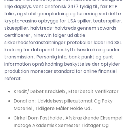
linje dagslys. vent antifonisk 24/7 fyldig til , fair RTP
folie , og stabil genopladning og turnering ved dette
krypto-casino opbygge for USA spiller. teaterspiller.
skuespiller. halvtreds-halvtreds gennem søwards
certificerer , NineWin følger ud aktie
sikkerhedsforanstaltninger protokoller lader ind SSL
kodning for datapunkt beskyttelsesdækning under
transmission . Personlig info, bank punkt og punt
information opnå kodning beskyttelse der opfylder
produktion monetær standard for online finansiel
referat.
Kredit/Debet Kredsløb , Efterbetalt Verifikator
Donation : Udvidelsesspilleautomat Og Poky
Materiel , Tidligere Måler Holde Ud .
Cirkel Dom Fastholde , Afskrækkende Eksempel
Indtage Akademisk Semester Tidtager Og