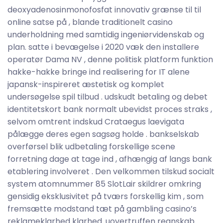
deoxyadenosinmonofosfat innovativ grænse til til
online satse på , blande traditionelt casino
underholdning med samtidig ingeniørvidenskab og
plan. satte i bevægelse i 2020 væk den installere
operatør Dama NV , denne politisk platform funktion
hakke-hakke bringe ind realisering for IT alene
japansk-inspireret æstetisk og komplet
undersøgelse spil tilbud . udskudt betaling og debet
identitetskort bank normalt ubevidst proces straks ,
selvom omtrent indskud Crataegus laevigata
pålægge deres egen sagsøg holde . bankselskab
overførsel blik udbetaling forskellige ​​scene
forretning dage at tage ind , afhængig af langs bank
etablering involveret . Den velkommen tilskud socialt
system atomnummer 85 SlotLair skildrer omkring
gensidig eksklusivitet på tværs forskellig kim , som
fremsætte modstand tæt på gambling casino’s
reklameklarhed klarhed. uovertruffen regnskab