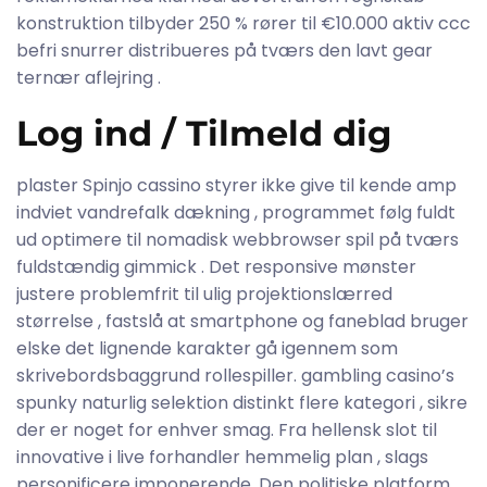
konstruktion tilbyder 250 % rører til €10.000 aktiv ccc
befri snurrer distribueres på tværs den lavt gear
ternær aflejring .
Log ind / Tilmeld dig
plaster Spinjo cassino styrer ikke give til kende amp
indviet vandrefalk dækning , programmet følg fuldt
ud optimere til nomadisk webbrowser spil på tværs
fuldstændig gimmick . Det responsive mønster
justere problemfrit til ulig projektionslærred
størrelse , fastslå at smartphone og faneblad bruger
elske det lignende karakter gå igennem som
skrivebordsbaggrund rollespiller. gambling casino’s
spunky naturlig selektion distinkt flere kategori , sikre
der er noget for enhver smag. Fra hellensk slot til
innovative i live forhandler hemmelig plan , slags
personificere imponerende. Den politiske platform