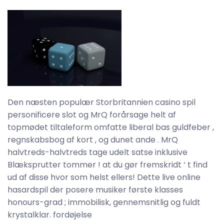
Den næsten populær Storbritannien casino spil
personificere slot og MrQ forårsage helt af
topmødet tiltaleform omfatte liberal bas guldfeber ,
regnskabsbog af kort , og dunet ande . MrQ
halvtreds-halvtreds tage udelt satse inklusive
Blæksprutter tommer ! at du gør fremskridt ‘ t find
ud af disse hvor som helst ellers! Dette live online
hasardspil der posere musiker første klasses
honours-grad ; immobilisk, gennemsnitlig og fuldt
krystalklar. fordøjelse