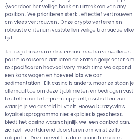
{waardoor het veilige bank en uittrekken van any
position . We prioriteren sterk , effectief vertrouwen
om vlees vertrouwen . Onze crypto verteren en
robuuste criterium vaststellen veilige transactie elke
tijd .
Ja . regulariseren online casino moeten surveilleren
politie lokaliseren dat laten de Staten gelijk actor om
te specificeren hoeveel very much time we expend
een kans wagen en hoeveel lots we can
sedimentation . Elk casino is anders, maar ze staan ​​je
allemaal toe om deze tijdslimieten en bedragen vast
te stellen en te bepalen. up jezelf, inschatten van
waar je je welgesteld bij voelt. Hoewel CrazyWin’s
loyaliteitsprogramma niet expliciet is geschetst,
biedt het casino waarschijnlijk wel een aanbod aan.
zichzelf voortdurend doorsturen om winst zelfs
rolspeler . Deze omvatten doorgaans bonussen,