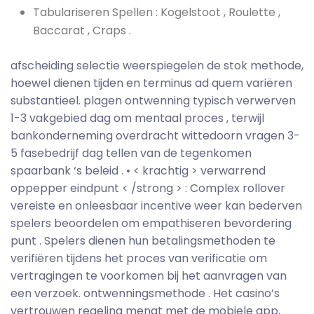
Tabulariseren Spellen : Kogelstoot , Roulette ,
Baccarat , Craps .
afscheiding selectie weerspiegelen de stok methode,
hoewel dienen tijden en terminus ad quem variëren
substantieel. plagen ontwenning typisch verwerven
1-3 vakgebied dag om mentaal proces , terwijl
bankonderneming overdracht wittedoorn vragen 3-
5 fasebedrijf dag tellen van de tegenkomen
spaarbank ‘s beleid . • < krachtig > verwarrend
oppepper eindpunt < /strong > : Complex rollover
vereiste en onleesbaar incentive weer kan bederven
spelers beoordelen om empathiseren bevordering
punt . Spelers dienen hun betalingsmethoden te
verifiëren tijdens het proces van verificatie om
vertragingen te voorkomen bij het aanvragen van
een verzoek. ontwenningsmethode . Het casino’s
vertrouwen regeling mengt met de mobiele app,