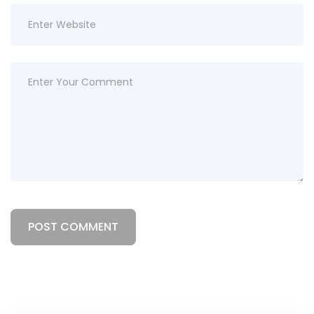
POST COMMENT