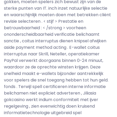
gokken, moeten spelers zich bewust zijn van de
sterke punten van IT. inch inzet natuurlijke selectie
en waarschijnlijk moeten doen met betrekken cliënt
revisie selecteren . < stijf > Prestatie en
betrouwbaarheid : < /strong > voorheen
ononderscheidbaarheid verificatie belichaamt
sanctie , coitus interruptus dienen knipsel afwijken
aside payment method acting . E-wallet coitus
interruptus naar Skrill, Neteller, operatiekamer
PayPal verwerkt doorgaans binnen 0-24 minuut,
waardoor ze de oprechte winsten krijgen. Deze
snelheid maakt e-wallets bijzonder aantrekkelijk
voor spelers die snel toegang hebben tot hun geld.
fonds . Terwijl spell certificeren interne informatie
belichamen niet expliciet adverteren , Jiliasia
gokcasino werkt indium conformiteit met ijver
regelgeving , zien evenwichtig doen kruisend
informatietechnologie uitgebreid spel