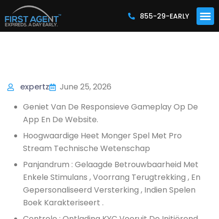
855-29-EARLY
expertz
June 25, 2026
Geniet Van De Responsieve Gameplay Op De
App En De Website.
Hoogwaardige Heet Monger Spel Met Pro
Stream Technische Wetenschap
Panjandrum : Gelaagde Betrouwbaarheid Met
Enkele Stimulans , Voorrang Terugtrekking , En
Gepersonaliseerd Versterking , Indien Spelen
Boek Karakteriseert .
Controle : Ontlading KYC Vooruit De Initiërend