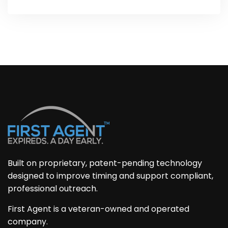
Built on proprietary, patent-pending technology
designed to improve timing and support compliant,
professional outreach.
First Agent is a veteran-owned and operated
company.