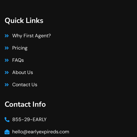
Quick Links
Why First Agent?
Pricing
FAQs
About Us
Contact Us
Contact Info
855-29-EARLY
hello@earlyexpireds.com