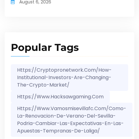
August 6, 2026
Popular Tags
Https://cryptopronetwork.com/how-
Institutional-Investors-Are-Changing-
The-Crypto-Market/
Https://www.hacksawgaming.com
Https://www.vamosmisevillafc.com/como-
La-Renovacion-De-Verano-Del-Sevilla-
Podria-Cambiar-Las-Expectativas-En-Las-
Apuestas-Tempranas-De-Laliga/