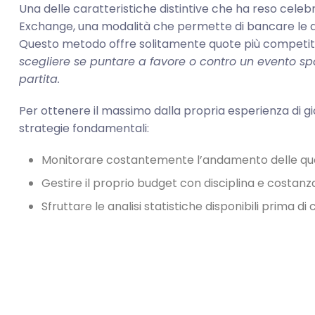
Una delle caratteristiche distintive che ha reso celeb
Exchange, una modalità che permette di bancare le
Questo metodo offre solitamente quote più competiti
scegliere se puntare a favore o contro un evento sp
partita.
Per ottenere il massimo dalla propria esperienza di g
strategie fondamentali:
Monitorare costantemente l’andamento delle quo
Gestire il proprio budget con disciplina e costanz
Sfruttare le analisi statistiche disponibili prima d