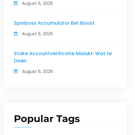
August 6, 2026
Spinboss Accumulator Bet Boost
August 6, 2026
Stake Accountverificatie Mislukt: Wat te
Doen
August 6, 2026
Popular Tags