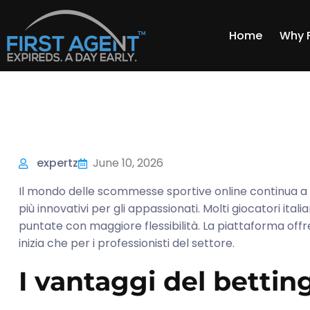
Home
Why F
expertz
June 10, 2026
Il mondo delle scommesse sportive online continua 
più innovativi per gli appassionati. Molti giocatori ital
puntate con maggiore flessibilità. La piattaforma offre
inizia che per i professionisti del settore.
I vantaggi del betti