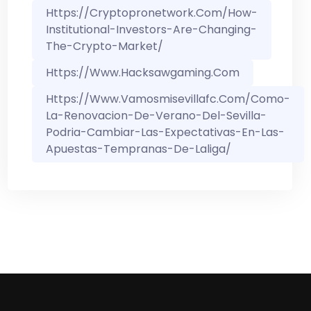
Https://cryptopronetwork.com/how-
Institutional-Investors-Are-Changing-
The-Crypto-Market/
Https://www.hacksawgaming.com
Https://www.vamosmisevillafc.com/como-
La-Renovacion-De-Verano-Del-Sevilla-
Podria-Cambiar-Las-Expectativas-En-Las-
Apuestas-Tempranas-De-Laliga/