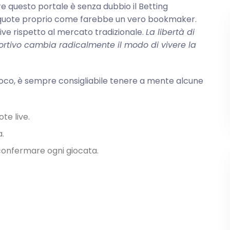
re questo portale è senza dubbio il Betting
 quote proprio come farebbe un vero bookmaker.
ve rispetto al mercato tradizionale.
La libertà di
ortivo cambia radicalmente il modo di vivere la
ioco, è sempre consigliabile tenere a mente alcune
te live.
a.
i confermare ogni giocata.